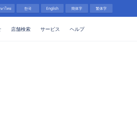
าษาไทย
한국
English
簡体字
繁体字
せ
店舗検索
サービス
ヘルプ